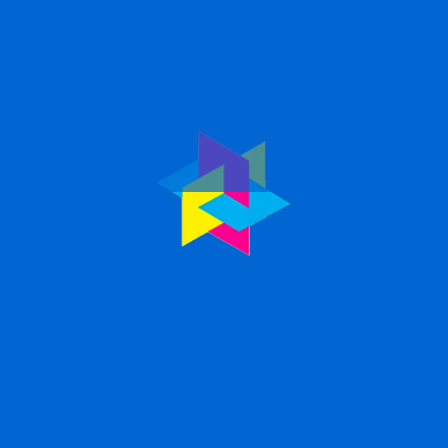
Freno para monopatín diseñado
para brindar control y seguridad
en cada trayecto. Su diseño para
Freno
ambos lados facilita su uso
Movilidad
Para
UYU$
Eléctrica
,
590
Monopatin
Repuestos
¡Imprime con Confianza y
Pack 4
Calidad! Obtén impresiones
de alta calidad con el pack
Colores De
de tóner Tesen, diseñado